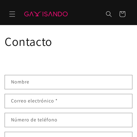
Ir
directamente
al contenido
Carrito
Contacto
F
Nombre
o
r
Correo electrónico
*
m
u
l
Número de teléfono
a
r