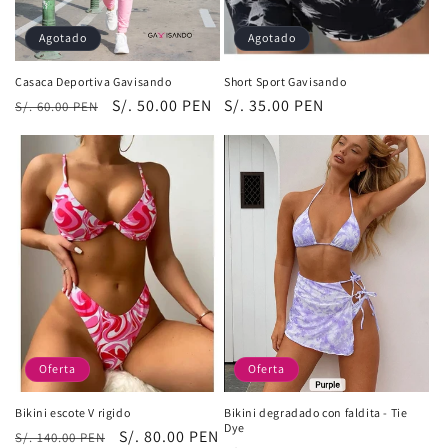
:
Agotado
Agotado
Casaca Deportiva Gavisando
Short Sport Gavisando
Precio
Precio
S/. 50.00 PEN
Precio
S/. 35.00 PEN
S/. 60.00 PEN
habitual
de
habitual
oferta
Oferta
Oferta
Bikini escote V rigido
Bikini degradado con faldita - Tie
Dye
Precio
Precio
S/. 80.00 PEN
S/. 140.00 PEN