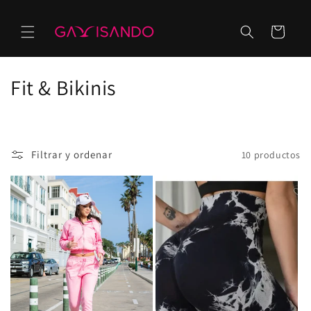
Ir
directamente
al contenido
Carrito
C
Fit & Bikinis
o
l
Filtrar y ordenar
10 productos
e
c
c
i
ó
n