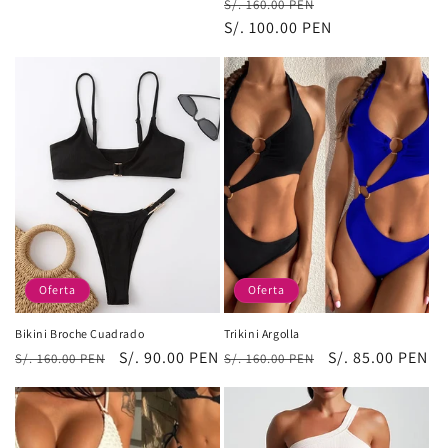
Precio
Precio
S/. 160.00 PEN
habitual
de
habitual
S/. 100.00 PEN
de
oferta
oferta
Oferta
Oferta
Bikini Broche Cuadrado
Trikini Argolla
Precio
Precio
S/. 90.00 PEN
Precio
Precio
S/. 85.00 PEN
S/. 160.00 PEN
S/. 160.00 PEN
habitual
de
habitual
de
oferta
oferta