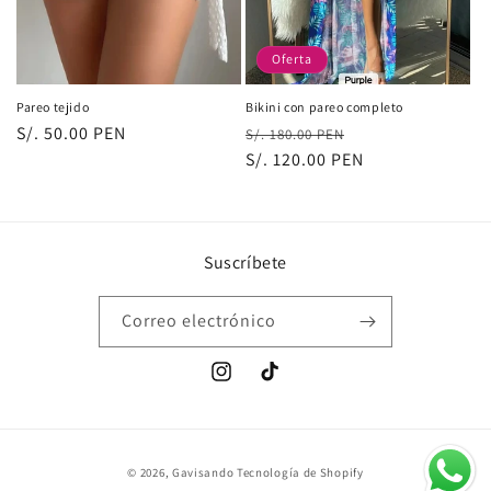
Oferta
Pareo tejido
Bikini con pareo completo
Precio
S/. 50.00 PEN
Precio
Precio
S/. 180.00 PEN
habitual
habitual
S/. 120.00 PEN
de
oferta
Suscríbete
Correo electrónico
Instagram
TikTok
Formas
© 2026,
Gavisando
Tecnología de Shopify
de