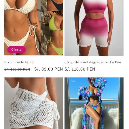
Oferta
Bikini Efecto Tejido
Conjunto Sport degradado - Tie Dye
Precio
Precio
S/. 85.00 PEN
Precio
S/. 110.00 PEN
S/. 160.00 PEN
habitual
de
habitual
oferta