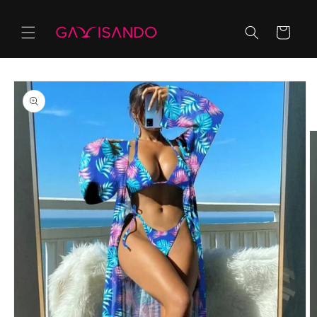
Ir
directamente
al contenido
Carrito
Ir
directamente
a la
información
del producto