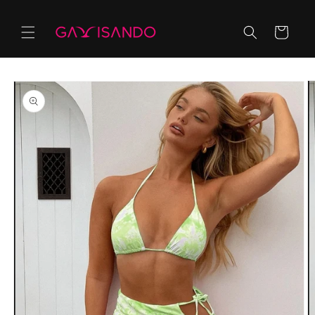
Ir
directamente
al contenido
Carrito
Ir
directamente
a la
información
del producto