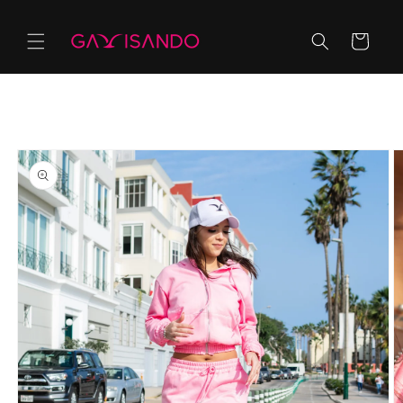
Ir
directamente
al contenido
Carrito
Ir
directamente
a la
información
del producto