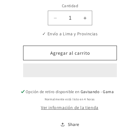
o
no
Cantidad
disponible
Reducir
Aumentar
cantidad
cantidad
para
para
✓ Envío a Lima y Provincias
Palazo
Palazo
bonny
bonny
Agregar al carrito
Opción de retiro disponible en
Gavisando - Gama
Normalmente está listo en 4 horas
Ver información de la tienda
Share