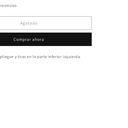
para
rovincias
Top
Miel
Agotado
Comprar ahora
liegue y tiras en la parte inferior izquierda.