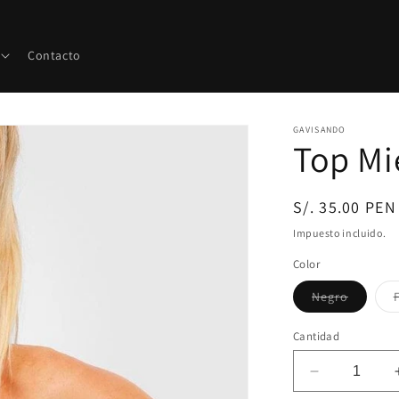
Contacto
GAVISANDO
Top Mi
Precio
S/. 35.00 PEN
habitual
Impuesto incluido.
Color
Variante
Negro
agotada
o
no
Cantidad
disponi
Reducir
cantidad