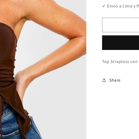
para
✓ Envío a Lima y P
Top
Miel
Top Strapless con p
Share