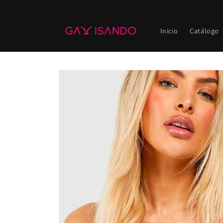
Ir
directamente
al contenido
Inicio
Catálogo
Ir
directamente
a la
información
del producto