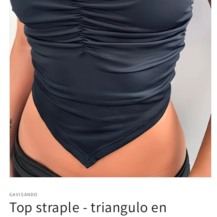
Abrir
elemento
multimedia
GAVISANDO
Top straple - triangulo en
1
en
una