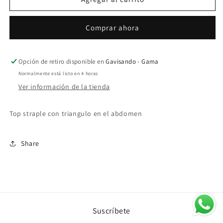
-
-
triangulo
triangulo
en
en
Comprar ahora
abdomen
abdomen
Opción de retiro disponible en
Gavisando - Gama
Normalmente está listo en 4 horas
Ver información de la tienda
Top straple con triangulo en el abdomen
Share
Suscríbete