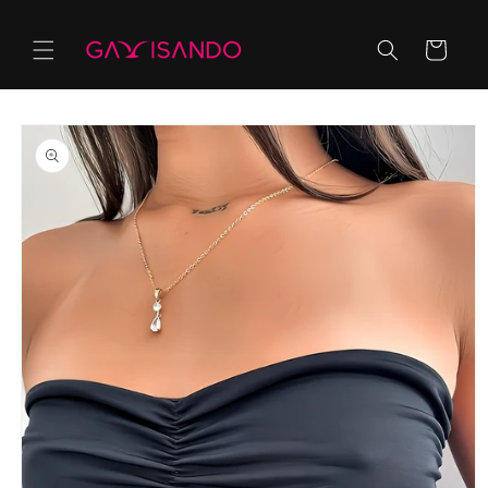
Ir
directamente
al contenido
Carrito
Ir
directamente
a la
información
del producto