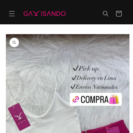
Ir
directamente
al contenido
Carrito
Ir
directamente
a la
información
del producto