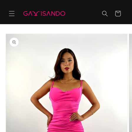
Ir
directamente
al contenido
Carrito
Ir
directamente
a la
información
del producto